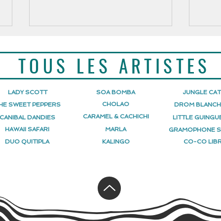
TOUS LES ARTISTES
LADY SCOTT
SOA BOMBA
JUNGLE CA
CHOLAO
HE SWEET PEPPERS
DROM BLANC
CARAMEL & CACHICHI
CANIBAL DANDIES
LITTLE GUINGU
[ JUNGLE CATS ] Jungle Cats
[ JU
HAWAII SAFARI
MARLA
GRAMOPHONE 
au Festival 100% Jazz
Swin
DUO QUITIPLA
KALINGO
CO-CO LIBR