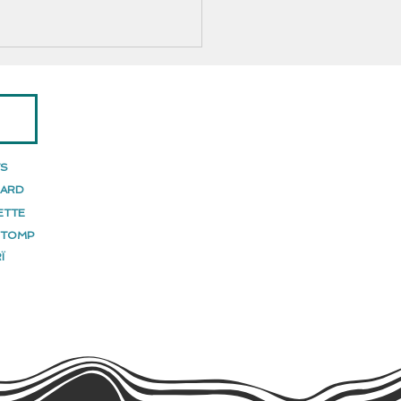
TS
HARD
ETTE
NGLE CATS] au Festival
STOMP
ging Montpellier
Ï