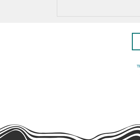
T
[ BEBELUGA ] Spectacle Jeune
Public à l'Hôpital