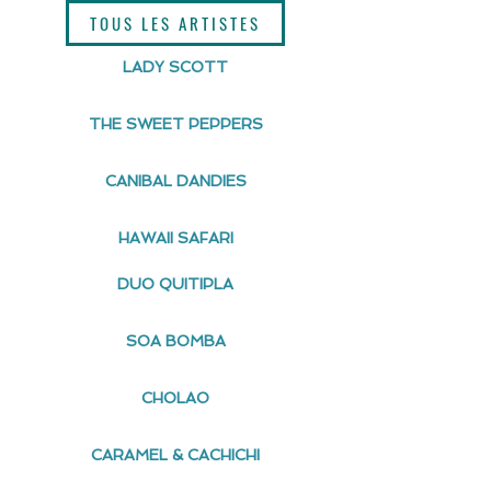
TOUS LES ARTISTES
LADY SCOTT
[ JUNGLE CATS ] Jungle
[ JUNGLE CATS]
Cats au Festival 100%
Festival Swingin
THE SWEET PEPPERS
Jazz
Montpellier
CANIBAL DANDIES
HAWAII SAFARI
DUO QUITIPLA
SOA BOMBA
CHOLAO
CARAMEL & CACHICHI