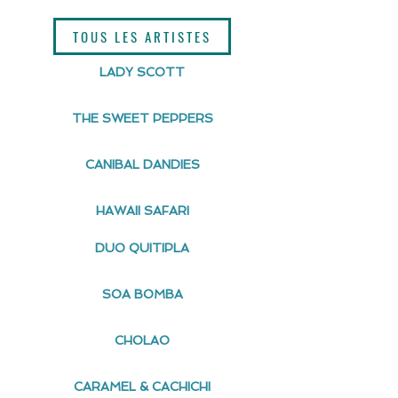
TOUS LES ARTISTES
LADY SCOTT
[ JUNGLE CATS ] Jungle
[ JUNGLE CATS]
Cats au Festival 100%
Festival Swingin
THE SWEET PEPPERS
Jazz
Montpellier
CANIBAL DANDIES
HAWAII SAFARI
DUO QUITIPLA
SOA BOMBA
CHOLAO
CARAMEL & CACHICHI